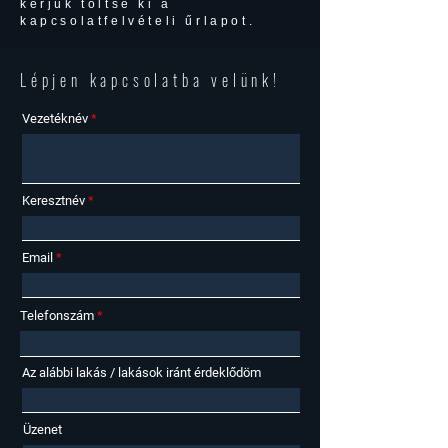
kérjük töltse ki a
kapcsolatfelvételi űrlapot.
Lépjen kapcsolatba velünk!
Vezetéknév
Keresztnév
Email
Telefonszám
Az alábbi lakás / lakások iránt érdeklődöm
Üzenet