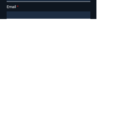
Email
Telefonszám
Az alábbi lakás / lakások iránt érdeklődöm
Üzenet
Küld