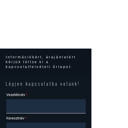
Információkért, árajánlatért
kérjük töltse ki a
kapcsolatfelvételi űrlapot.
Lépjen kapcsolatba velünk!
Vezetéknév
Keresztnév