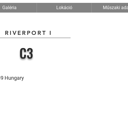
Galéria
Lokáció
Műszaki ad
RIVERPORT I
C3
039 Hungary