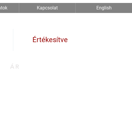
atok
Kapcsolat
English
Értékesítve
ÁR
0