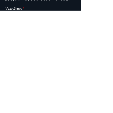
Vezetéknév
Keresztnév
Email
Telefonszám
Az alábbi lakás / lakások iránt érdeklődöm
Üzenet