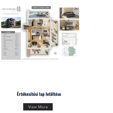
Értékesítési lap letöltése
View More