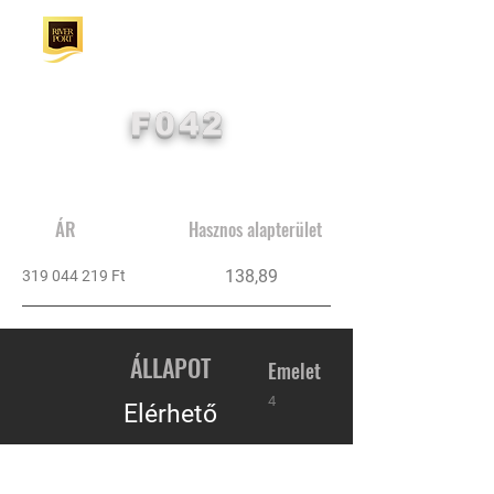
F042
ÁR
Hasznos alapterület
138,89
319 044 219
Ft
ÁLLAPOT
Emelet
4
Elérhető