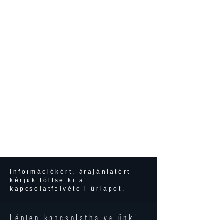
Információkért, árajánlatért
kérjük töltse ki a
kapcsolatfelvételi űrlapot.
Lépjen kapcsolatba velünk!