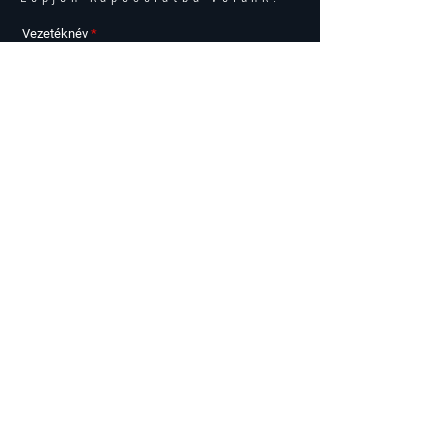
Vezetéknév
Keresztnév
Email
Telefonszám
Az alábbi lakás / lakások iránt érdeklődöm
Üzenet