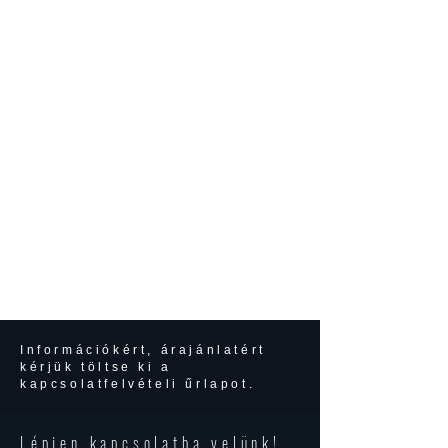
Információkért, árajánlatért
kérjük töltse ki a
kapcsolatfelvételi űrlapot.
Lépjen kapcsolatba velünk!