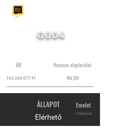
G004
ÁR
Hasznos alapterület
96,59
163 266 077
Ft
ÁLLAPOT
Emelet
Földszint
Elérhető