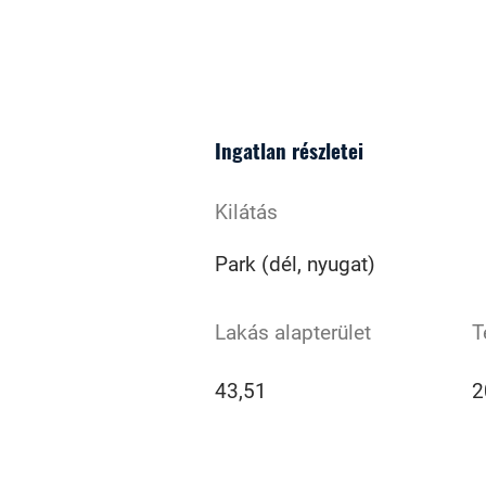
Ingatlan részletei
Kilátás
Park (dél, nyugat)
Lakás alapterület
T
43,51
2