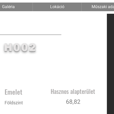
Galéria
Lokáció
Műszaki ad
RIVERPORT
II
H002
Emelet
Hasznos alapterület
68,82
Földszint