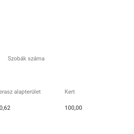
Szobák száma
erasz alapterület
Kert
0,62
100,00