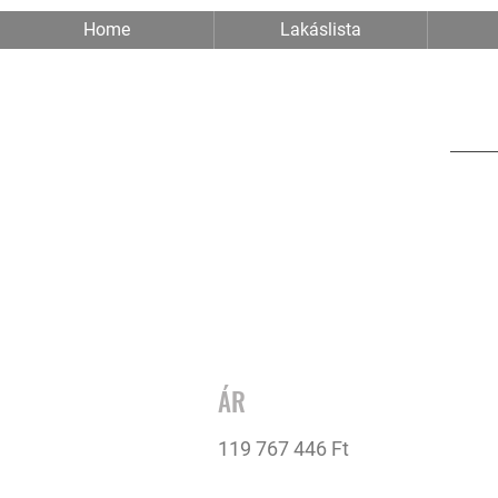
Home
Lakáslista
ÁR
119 767 446 Ft