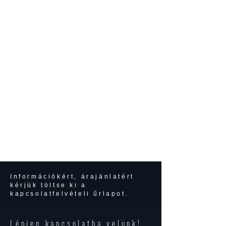
Információkért, árajánlatért
kérjük töltse ki a
kapcsolatfelvételi űrlapot.
Lépjen kapcsolatba velünk!