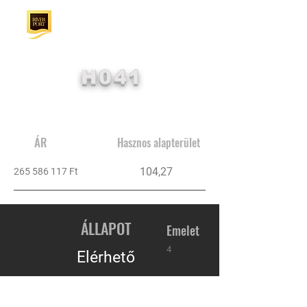
H041
ÁR
Hasznos alapterület
104,27
265 586 117
Ft
ÁLLAPOT
Emelet
4
Elérhető