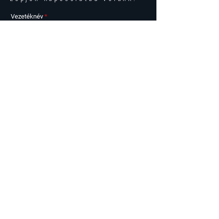
Vezetéknév
Keresztnév
Email
Telefonszám
Az alábbi lakás / lakások iránt érdeklődöm
Üzenet